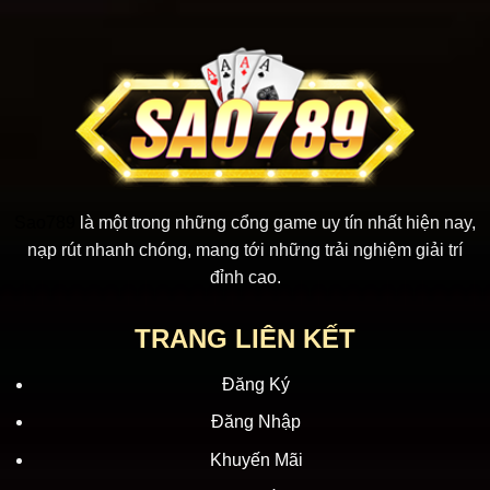
Sao789
là một trong những cổng game uy tín nhất hiện nay,
nạp rút nhanh chóng, mang tới những trải nghiệm giải trí
đỉnh cao.
TRANG LIÊN KẾT
Đăng Ký
Đăng Nhập
Khuyến Mãi