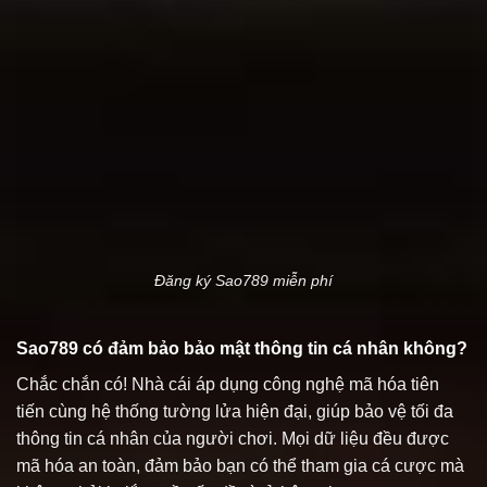
Đăng ký Sao789 miễn phí
Sao789 có đảm bảo bảo mật thông tin cá nhân không?
Chắc chắn có! Nhà cái áp dụng công nghệ mã hóa tiên
tiến cùng hệ thống tường lửa hiện đại, giúp bảo vệ tối đa
thông tin cá nhân của người chơi. Mọi dữ liệu đều được
mã hóa an toàn, đảm bảo bạn có thể tham gia cá cược mà