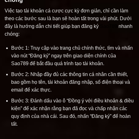
Việc tạo tài khoản cá cược cực kỳ đơn giản, chỉ cần làm
theo các bước sau là bạn sẽ hoàn tất trong vài phút. Dưới
đây là hướng dẫn chi tiết giúp bạn
đăng ký
Sao789
nhanh
chóng:
Bước 1: Truy cập vào trang chủ chính thức, tìm và nhấn
vào nút “Đăng ký” ngay trên giao diện chính của
Sao789 để bắt đầu quá trình tạo tài khoản.
Bước 2: Nhập đầy đủ các thông tin cá nhân cần thiết,
bao gồm họ tên, tài khoản đăng nhập, số điện thoại và
email để xác thực.
Bước 3: Đánh dấu vào ô “Đồng ý với điều khoản & điều
kiện” để xác nhận rằng bạn đã đọc và chấp nhận các
quy định của nhà cái. Sau đó, nhấn “Đăng ký” để hoàn
tất.