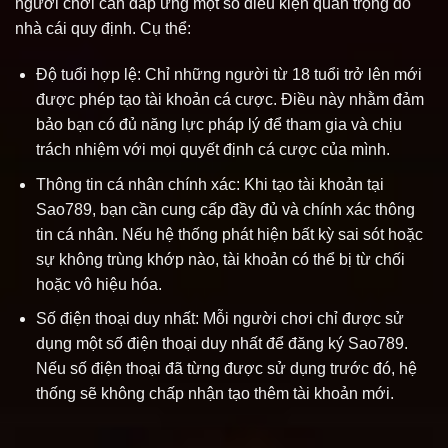
người chơi cần đáp ứng một số điều kiện quan trọng do
nhà cái quy định. Cụ thể:
Độ tuổi hợp lệ: Chỉ những người từ 18 tuổi trở lên mới
được phép tạo tài khoản cá cược. Điều này nhằm đảm
bảo bạn có đủ năng lực pháp lý để tham gia và chịu
trách nhiệm với mọi quyết định cá cược của mình.
Thông tin cá nhân chính xác: Khi tạo tài khoản tại
Sao789, bạn cần cung cấp đầy đủ và chính xác thông
tin cá nhân. Nếu hệ thống phát hiện bất kỳ sai sót hoặc
sự không trùng khớp nào, tài khoản có thể bị từ chối
hoặc vô hiệu hóa.
Số điện thoại duy nhất: Mỗi người chơi chỉ được sử
dụng một số điện thoại duy nhất để đăng ký Sao789.
Nếu số điện thoại đã từng được sử dụng trước đó, hệ
thống sẽ không chấp nhận tạo thêm tài khoản mới.